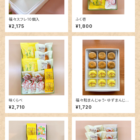
福々スフレ10個入
ふく壱
¥2,175
¥1,800
味くらべ
福々和まんじゅう・ゆずまんじゅ
う12個入
¥2,710
¥1,720