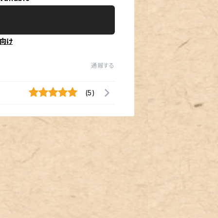
向け
通報する
(5)